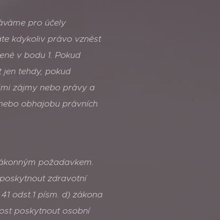
váváme pro účely
te kdykoliv právo vznést
ené v bodu 1. Pokud
 jen tehdy, pokud
imi zájmy nebo právy a
 nebo obhajobu právních
e zákonným požadavkem.
poskytnout zdravotní
41 odst.1 písm. d) zákona
nost poskytnout osobní