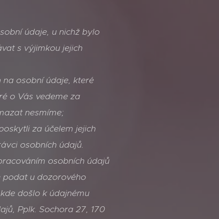
bní údaje, u nichž bylo
at s výjimkou jejich
na osobní údaje, které
eré o Vás vedeme za
ymazat nesmíme;
skytli za účelem jejich
ávci osobních údajů.
zpracováním osobních údajů
te podat u dozorového
 kde došlo k údajnému
jů, Pplk. Sochora 27, 170