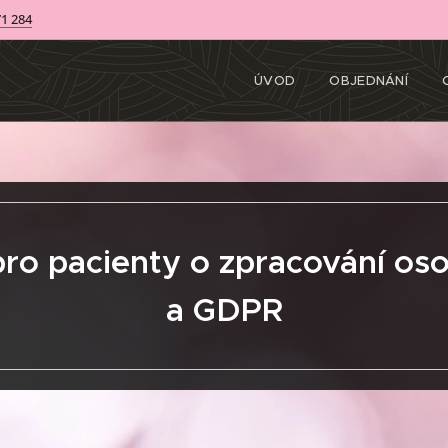
71 284
ÚVOD
OBJEDNÁNÍ
ro pacienty o zpracování os
a GDPR