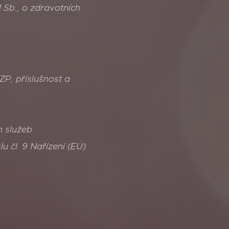
 Sb., o zdravotních
e o ZP, příslušnost a
h služeb
u čl. 9 Nařízení (EU)