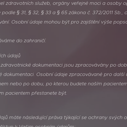
el zdravotních služeb, orgány veřejné moci a osoby o
odle § 31, § 32, § 33 a § 65 zákona č. 372/2011 Sb., 
vání. Osobní údaje mohou být pro zajištění výše pop
áváme do zahraničí.
ch údajů
 zdravotnické dokumentaci jsou zpracovávány po dob
ké dokumentaci. Osobní údaje zpracovávané pro další 
em nebo po dobu, po kterou budete naším pacientem
ím pacientem přestanete být.
ajů máte následující práva týkající se ochrany svých 
řístup k Vašim osobním údajům;