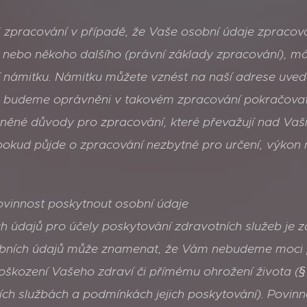
i zpracování v případě, že Vaše osobní údaje zpraco
nebo někoho dalšího (právní základy zpracování), má
 námitku. Námitku můžete vznést na naší adrese uved
, budeme oprávněni v takovém zpracování pokračovat
ěné důvody pro zpracování, které převažují nad Vaš
pokud půjde o zpracování nezbytné pro určení, výkon
ovinnost poskytnout osobní údaje
h údajů pro účely poskytování zdravotních služeb j
bních údajů může znamenat, že Vám nebudeme moci 
poškození Vašeho zdraví či přímému ohrožení života (§ 
ních službách a podmínkách jejich poskytování). Povin