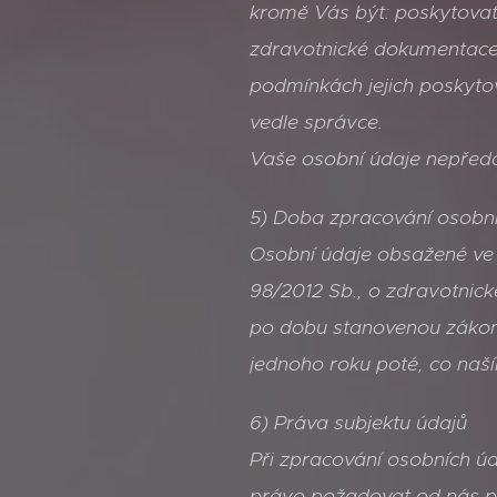
kromě Vás být: poskytovat
zdravotnické dokumentace p
podmínkách jejich poskyto
vedle správce.
Vaše osobní údaje nepřed
5) Doba zpracování osobní
Osobní údaje obsažené ve
98/2012 Sb., o zdravotnic
po dobu stanovenou zákon
jednoho roku poté, co naš
6) Práva subjektu údajů
Při zpracování osobních úd
právo požadovat od nás p