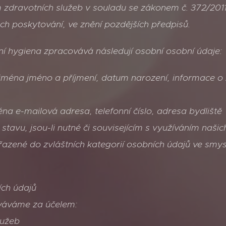
 zdravotních služeb v souladu se zákonem č. 372/2011
ch poskytování, ve znění pozdějších předpisů.
ní hygiena zpracovává následují osobní osobní údaje:
 zejména jméno a příjmení, datum narození, informac
éna e-mailová adresa, telefonní číslo, adresa bydliště
tavu, jsou-li nutné či souvisejícím s využíváním našic
ařazené do zvláštních kategorií osobních údajů ve smysl
ích údajů
váváme za účelem:
lužeb