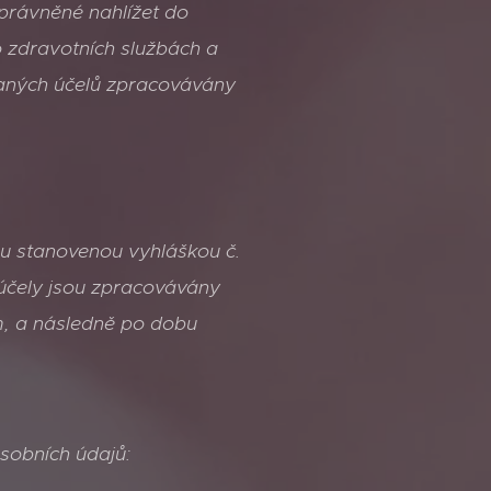
právněné nahlížet do
o zdravotních službách a
saných účelů zpracovávány
u stanovenou vyhláškou č.
účely jsou zpracovávány
, a následně po dobu
osobních údajů: