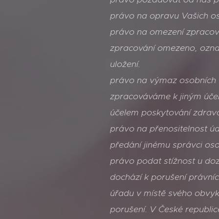
právo na opravu Vašich os
právo na omezení zpracová
zpracování omezeno, označ
uložení.
právo na výmaz osobních ú
zpracováváme k jiným účel
účelem poskytování zdravo
právo na přenositelnost ú
předání jinému správci oso
právo podat stížnost u do
dochází k porušení právní
úřadu v místě svého obvyk
porušení. V České republi