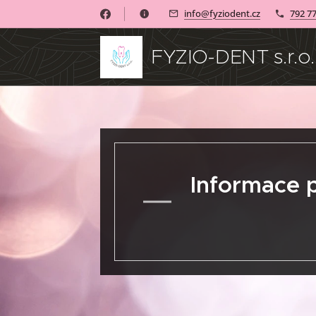
info@fyziodent.cz
792 7
FYZIO-DENT s.r.o.
Informace p