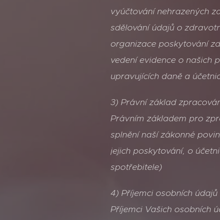
vyúčtování nehrazených zd
sdělování údajů o zdravo
organizace poskytování zd
vedení evidence o našich p
upravujících daně a účetnic
3) Právní základ zpracová
Právním základem pro zpra
splnění naší zákonné povin
jejich poskytování, o účetn
spotřebitele)
4) Příjemci osobních údajů
Příjemci Vašich osobních 