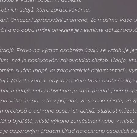
obních údajů, které zpracováváme;
ní. Omezení zpracování znamená, že musíme Vaše oso
it a po dobu trvání omezení je nesmíme dál zpracováv
dajů. Právo na výmaz osobních údajů se vztahuje jen 
ům, než je poskytování zdravotních služeb. Údaje, kt
tních služeb (např. ve zdravotnické dokumentaci), v
dajů. Můžete žádat, abychom Vám Vaše osobní údaje po
bních údajů, nebo abychom je sami předali jinému spr
zorového úřadu, a to v případě, že se domníváte, že 
ch předpisů o ochraně osobních údajů. Stížnost může
lého bydliště, místě výkonu zaměstnání nebo v místě,
ce je dozorovým úřadem Úřad na ochranu osobních úda